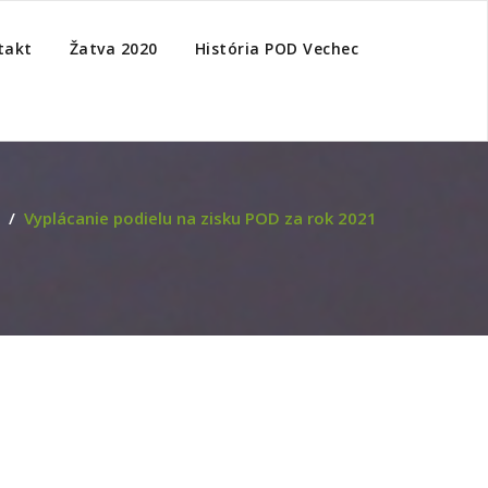
takt
Žatva 2020
História POD Vechec
/
Vyplácanie podielu na zisku POD za rok 2021