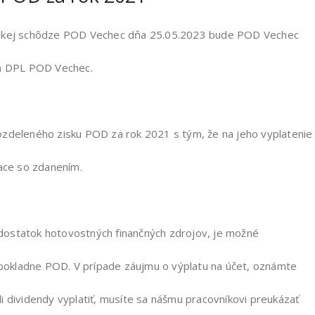
enskej schôdze POD Vechec dňa 25.05.2023 bude POD Vechec
om DPL POD Vechec.
ozdeleného zisku POD za rok 2021 s tým, že na jeho vyplatenie
iace so zdanením.
D dostatok hotovostných finančných zdrojov, je možné
z pokladne POD. V prípade záujmu o výplatu na účet, oznámte
i dividendy vyplatiť, musíte sa nášmu pracovníkovi preukázať