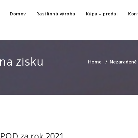
Domov
Rastlinná výroba
Kúpa – predaj
Kon
na zisku
Home
/
Nezaradené
u POD za rok 2021