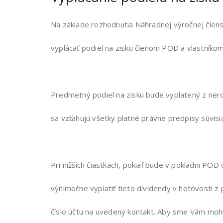
Na základe rozhodnutia Náhradnej výročnej čl
vyplácať podiel na zisku členom POD a vlastník
Predmetný podiel na zisku bude vyplatený z ner
sa vzťahujú všetky platné právne predpisy súvis
Pri nižších čiastkach, pokiaľ bude v pokladni PO
výnimočne vyplatiť tieto dividendy v hotovosti 
číslo účtu na uvedený kontakt. Aby sme Vám mohl