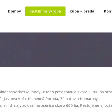
Domov
Rastlinná výroba
Kúpa – predaj
Kon
ľnohospodárskej pôdy, z toho predstavuje skoro 1.700 ha orná
ké, Juskova Voľa, Kamenná Poruba, Zámutov a Komarany.
 z nich najviac ozimná pšenica skoro 600 ha. Pestujeme aj ozim