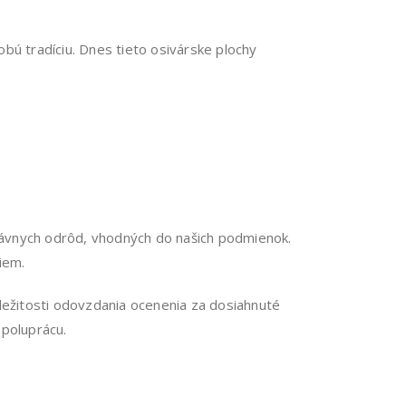
ú tradíciu. Dnes tieto osivárske plochy
ávnych odrôd, vhodných do našich podmienok.
iem.
íležitosti odovzdania ocenenia za dosiahnuté
spoluprácu.