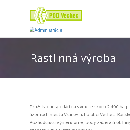
Rastlinná výroba
Družstvo hospodári na výmere skoro 2.400 ha po
územiach mesta Vranov n.T.a obcí Vechec, Bans
Rozhodujúcu výmeru ornej pôdy zaberajú obilniny,
predstavujú osivárske výmery.