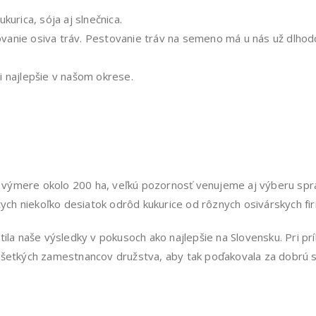
urica, sója aj slnečnica.
anie osiva tráv. Pestovanie tráv na semeno má u nás už dlhodob
i najlepšie v našom okrese.
 výmere okolo 200 ha, veľkú pozornosť venujeme aj výberu spr
h niekoľko desiatok odrôd kukurice od rôznych osivárskych fir
tila naše výsledky v pokusoch ako najlepšie na Slovensku. Pri pr
všetkých zamestnancov družstva, aby tak poďakovala za dobrú 