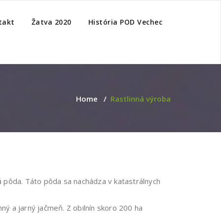
takt
Žatva 2020
História POD Vechec
Home
/
Rastlinná výroba
 pôda. Táto pôda sa nachádza v katastrálnych
ný a jarný jačmeň. Z obilnín skoro 200 ha