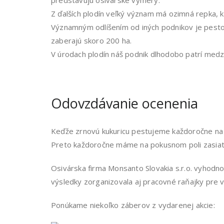
Z ďalších plodín veľký význam má ozimná repka, kuk
Významným odlíšením od iných podnikov je pestov
zaberajú skoro 200 ha.
V úrodach plodín náš podnik dlhodobo patrí medz
Odovzdávanie ocenenia
Keďže zrnovú kukuricu pestujeme každoročne na
Preto každoročne máme na pokusnom poli zasiatyc
Osivárska firma Monsanto Slovakia s.r.o. vyhodno
výsledky zorganizovala aj pracovné raňajky pre 
Ponúkame niekoľko záberov z vydarenej akcie: